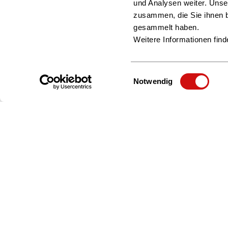
und Analysen weiter. Unse
zusammen, die Sie ihnen b
gesammelt haben.
Weitere Informationen find
Einwilligungsauswahl
Notwendig
Zur Startseite
Über uns
Beratung & Service
Interessengruppen
Politik & Positionen
Bildung & Karriere