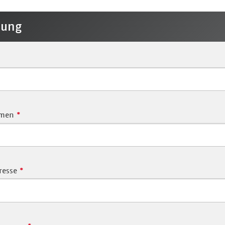
dung
hmen
*
resse
*