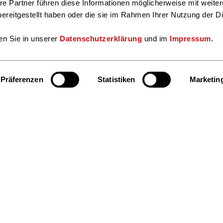
re Partner führen diese Informationen möglicherweise mit weite
ereitgestellt haben oder die sie im Rahmen Ihrer Nutzung der D
en Sie in unserer
Datenschutzerklärung
und im
Impressum
.
Präferenzen
Statistiken
Marketin
Hier finden S
Bereiche und Ansprechpersonen
Facebook
Insta
Kultur & Lesen
Markt & Daten
Veranstaltungen & Termine
Mitglied werden