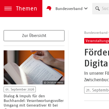
Themen
Such
Bundesverband
zum Inhalt springen
Menü öffnen
Bundesverband
Zur Übersicht
Veranstaltung
Förde
Digit
In unserer 
Zwischenbuc
© Christina Weiss
01. September 2026
21. Septemb
Dialog & Impuls für den
Buchhandel: Verantwortungsvoller
Umgang mit Generativer KI bei