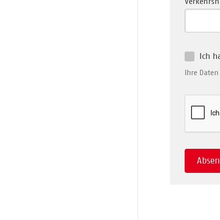
Verkehr
Ich h
Ihre Date
Abse