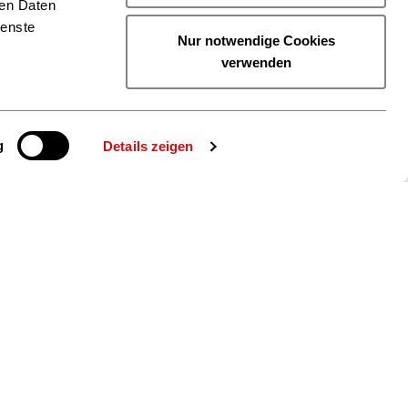
ren Daten
ienste
Nur notwendige Cookies
verwenden
g
Details zeigen
ie uns auch
gram
YouTube
LinkedIn