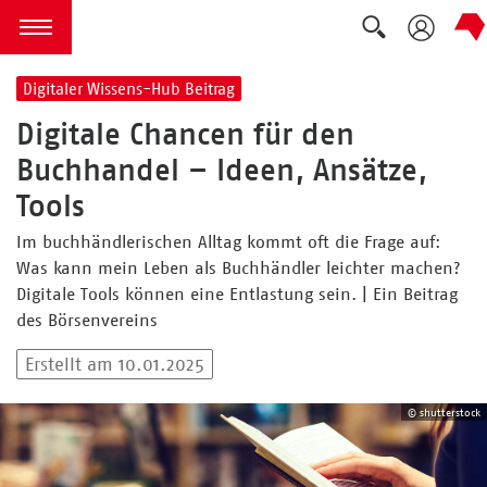
Suche ausk
zum Inhalt springen
Menü öffnen
Digitaler Wissens-Hub Beitrag
Digitale Chancen für den
Buchhandel – Ideen, Ansätze,
Tools
Im buchhändlerischen Alltag kommt oft die Frage auf:
Was kann mein Leben als Buchhändler leichter machen?
Digitale Tools können eine Entlastung sein. | Ein Beitrag
des Börsenvereins
Erstellt am 10.01.2025
© shutterstock