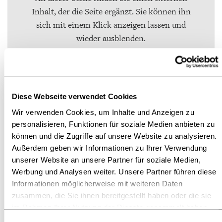
Inhalt, der die Seite ergänzt. Sie können ihn
sich mit einem Klick anzeigen lassen und
wieder ausblenden.
Externe Inhalte
Ich bin damit
einverstanden, dass mir externe Inhalte angezeigt
Diese Webseite verwendet Cookies
werden. Damit können personenbezogene Daten an
Wir verwenden Cookies, um Inhalte und Anzeigen zu
Drittplattformen übermittelt werden.
Mehr dazu in
personalisieren, Funktionen für soziale Medien anbieten zu
können und die Zugriffe auf unsere Website zu analysieren.
unserer Datenschutzerklärung.
Außerdem geben wir Informationen zu Ihrer Verwendung
unserer Website an unsere Partner für soziale Medien,
Werbung und Analysen weiter. Unsere Partner führen diese
Präsentation von Frau Anja Urbschat
Informationen möglicherweise mit weiteren Daten
Exklusiv
zusammen, die Sie ihnen bereitgestellt haben oder die sie
im Rahmen Ihrer Nutzung der Dienste gesammelt haben.
Weitere Informationen finden Sie in unserer