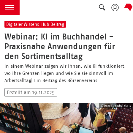
Suche ausk
zum Inhalt springen
Menü öffnen
Digitaler Wissens-Hub Beitrag
Webinar: KI im Buchhandel -
Praxisnahe Anwendungen für
den Sortimentsalltag
In einem Webinar zeigen wir Ihnen, wie KI funktioniert,
wo ihre Grenzen liegen und wie Sie sie sinnvoll im
Arbeitsalltag| Ein Beitrag des Börsenvereins
Erstellt am 19.11.2025
© pexels / rachel claire