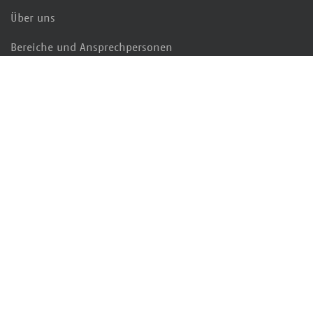
Über uns
Bereiche und Ansprechpersonen
Beratung & Service
Kultur & Lesen
Interessengruppen
Markt & Daten
Politik & Positionen
Veranstaltungen & Termine
Bildung & Karriere
Mitglied werden
Presse