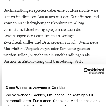
Buchhandlungen spielen dabei eine Schlüsselrolle – sie
stehen im direkten Austausch mit den Kund*innen und
können Nachhaltigkeit ganz konkret im Alltag
vermitteln. Gleichzeitig spiegeln sie auch die
Erwartungen der Leser*innen an Verlage,
Zwischenhändler und Druckereien zurück. Wenn neue
Materialien, Verpackungen oder Konzepte getestet
werden sollen, braucht es die Buchhandlungen als
Partner in Entwicklung und Umsetzung. Viele
Buchhandlungen engagieren sich auch im Ladengeschäft
– etwa durch die Wiederverwendung von Kartons, den
Verzicht auf beschichtetes Geschenkpapier oder durch
das Angebot eines Second-Hand-Segments im Laden.
Diese Webseite verwendet Cookies
Gleichzeitig gibt es strukturelle Grenzen: Die
Wir verwenden Cookies, um Inhalte und Anzeigen zu
energetische Sanierung eines Ladenlokals ist z. B. oft nur
personalisieren, Funktionen für soziale Medien anbieten zu