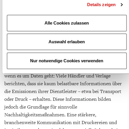
Details zeigen
Buchbranche, in der viele Akteur*innen voneinander
abhängig sind. Wenn sich Buchhandlungen, Verlage,
Druckereien und Logistikpartner untereinander
Alle Cookies zulassen
austauschen, können Herausforderungen schneller
identifiziert und gemeinsam Lösungen gefunden werden.
Auswahl erlauben
Best Practices, gescheiterte Ansätze oder neue Ideen
lassen sich so viel wirksamer verbreiten.
Nur notwendige Cookies verwenden
Anfänglich ist dieser Austausch besonders notwendig,
wenn es um Daten geht: Viele Händler und Verlage
berichten, dass sie kaum belastbare Informationen über
die Emissionen ihrer Dienstleister – etwa bei Transport
oder Druck – erhalten. Diese Informationen bilden
jedoch die Grundlage für sinnvolle
Nachhaltigkeitsmaßnahmen. Eine stärkere,
branchenweite Kommunikation mit Druckereien und