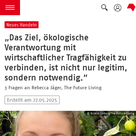
Suche ausk
zum Inhalt springen
Menü öffnen
Neues Handeln
„Das Ziel, ökologische
Verantwortung mit
wirtschaftlicher Tragfähigkeit zu
verbinden, ist nicht nur legitim,
sondern notwendig.“
3 Fragen an Rebecca Jäger, The Future Living
Erstellt am 27.05.2025
© Kristin Ludwig/The Future Living