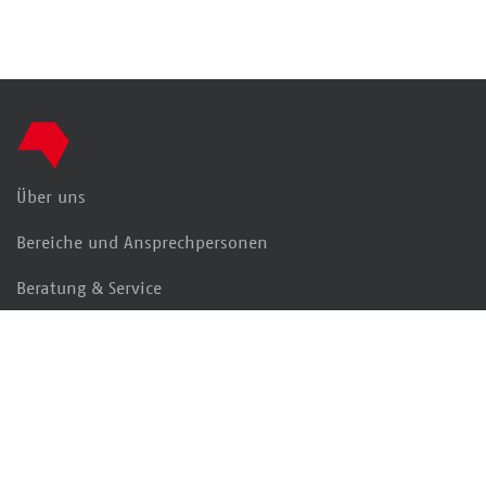
Zur Startseite
Über uns
Bereiche und Ansprechpersonen
Beratung & Service
Kultur & Lesen
Interessengruppen
Markt & Daten
Politik & Positionen