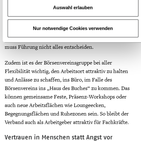
auch für die Führungskräfte ist dieser Wandel
Auswahl erlauben
herausfordernd. Sie teilen Verantwortung und verstehen
sich viel stärker als unterstützende Leiter*innen oder
Nur notwendige Cookies verwenden
Begleiter*innen, die ihren Teams Freiraum geben und
den Rücken stärken. Führung ist wichtig, gleichzeitig
muss Führung nicht alles entscheiden.
Zudem ist es der Börsenvereinsgruppe bei aller
Flexibilität wichtig, den Arbeitsort attraktiv zu halten
und Anlässe zu schaffen, ins Büro, im Falle des
Börsenvereins ins „Haus des Buches“ zu kommen. Das
können gemeinsame Feste, Präsenz-Workshops oder
auch neue Arbeitsflächen wie Loungeecken,
Begegnungsflächen und Ruhezonen sein. So bleibt der
Verband auch als Arbeitgeber attraktiv für Fachkräfte.
Vertrauen in Menschen statt Angst vor