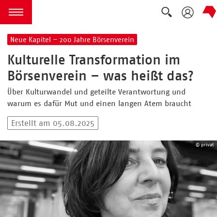
Suche ausk
zum Inhalt springen
Menü öffnen
Neue Kapitel – 200 Jahre Börsenverein
Kulturelle Transformation im
Börsenverein – was heißt das?
Über Kulturwandel und geteilte Verantwortung und
warum es dafür Mut und einen langen Atem braucht
Erstellt am 05.08.2025
© privat