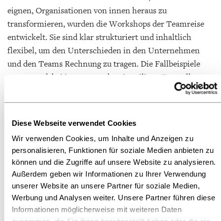
eignen, Organisationen von innen heraus zu
transformieren, wurden die Workshops der Teamreise
entwickelt. Sie sind klar strukturiert und inhaltlich
flexibel, um den Unterschieden in den Unternehmen
und den Teams Rechnung zu tragen. Die Fallbeispiele
stammen dabei immer aus dem jeweiligen Teamalltag.
Gemeinsam mit ihrer Führungskraft lernen die Teams
während dieser Workshop-Tage Methoden und
Instrumente kennen für einen offenen und
Diese Webseite verwendet Cookies
authentischen Austausch auf Augenhöhe. Dadurch
Wir verwenden Cookies, um Inhalte und Anzeigen zu
entsteht psychologische Sicherheit, einer der
personalisieren, Funktionen für soziale Medien anbieten zu
wichtigsten Faktoren für erfolgreiche Teams.
können und die Zugriffe auf unsere Website zu analysieren.
Außerdem geben wir Informationen zu Ihrer Verwendung
“Als Organisation befähigt der Börsenverein alle
unserer Website an unsere Partner für soziale Medien,
Mitarbeitenden, zu entscheiden, was sie brauchen, um
Werbung und Analysen weiter. Unsere Partner führen diese
lösungsorientiert zu arbeiten. Wenn sich jede*r auf das
Informationen möglicherweise mit weiteren Daten