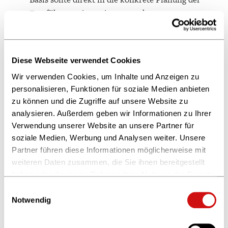
Fortführung eingestiegen werden.
Künstliche Intelligenz:
Urheberrechte sollen laut
Koalitionsvertrag auch im Zusammenhang mit
generativer KI gewahrt werden. Dies ist im Sinne
Diese Webseite verwendet Cookies
eines fairen Wettbewerbs nötig. Darüber hinaus
Wir verwenden Cookies, um Inhalte und Anzeigen zu
müsste eine marktgerechte Vergütung auf
personalisieren, Funktionen für soziale Medien anbieten
Lizenzbasis für die KI-Nutzung sichergestellt und
zu können und die Zugriffe auf unsere Website zu
analysieren. Außerdem geben wir Informationen zu Ihrer
die mit dem AI Act beschlossenen
Verwendung unserer Website an unsere Partner für
Transparenzpflichten für KI-Anbieter wirksam
soziale Medien, Werbung und Analysen weiter. Unsere
ausgestaltet werden.
Partner führen diese Informationen möglicherweise mit
Bürokratie
: Zu begrüßen ist das Sofortprogramm
weiteren Daten zusammen, die Sie ihnen bereitgestellt
für Bürokratieabbau und das Ansinnen, bei der
haben oder die sie im Rahmen Ihrer Nutzung der Dienste
gesammelt haben.
Umsetzung von EU-Recht bürokratische
Einwilligungsauswahl
Weitere Informationen finden Sie in unserer
Notwendig
Überfüllung auszuschließen. Allen voran die
Datenschutzerklärung
und im
Impressum
.
unverhältnismäßigen Dokumentationspflichten im