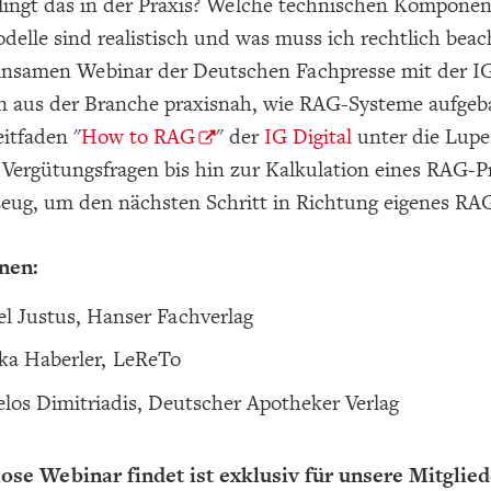
lingt das in der Praxis? Welche technischen Kompone
elle sind realistisch und was muss ich rechtlich beac
nsamen Webinar der Deutschen Fachpresse mit der IG D
n aus der Branche praxisnah, wie RAG-Systeme aufg
itfaden "
How to RAG
" der
IG Digital
unter die Lupe
 Vergütungsfragen bis hin zur Kalkulation eines RAG-
zeug, um den nächsten Schritt in Richtung eigenes RA
nen:
l Justus, Hanser Fachverlag
ka Haberler, LeReTo
los Dimitriadis, Deutscher Apotheker Verlag
ose Webinar findet ist exklusiv für unsere Mitglied