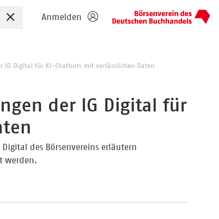
Sucheingabe zurücksetzen
Anmelden
IG Digital für KI-Chatbots mit verlässlichen Daten
gen der IG Digital für
aten
igital des Börsenvereins erläutern
t werden.