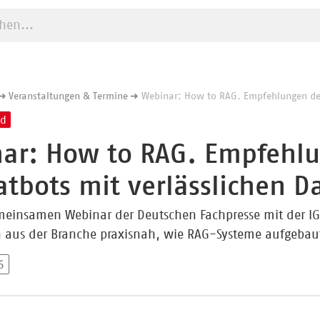
e starten
Veranstaltungen & Termine
Webinar: How to RAG. Empfehlungen der 
nd
ar: How to RAG. Empfehlun
atbots mit verlässlichen D
einsamen Webinar der Deutschen Fachpresse mit der IG D
n aus der Branche praxisnah, wie RAG-Systeme aufgebau
6