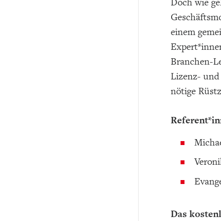
Doch wie ge
Geschäftsmod
einem gemei
Expert*inne
Branchen-Le
Lizenz- und
nötige Rüst
Referent*in
Michae
Veroni
Evange
Das kostenl