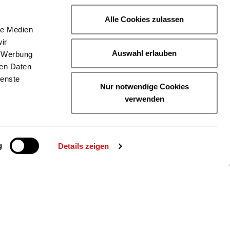
Alle Cookies zulassen
le Medien
ir
Auswahl erlauben
, Werbung
ren Daten
ienste
Nur notwendige Cookies
verwenden
g
Details zeigen
ie uns auch
gram
YouTube
LinkedIn