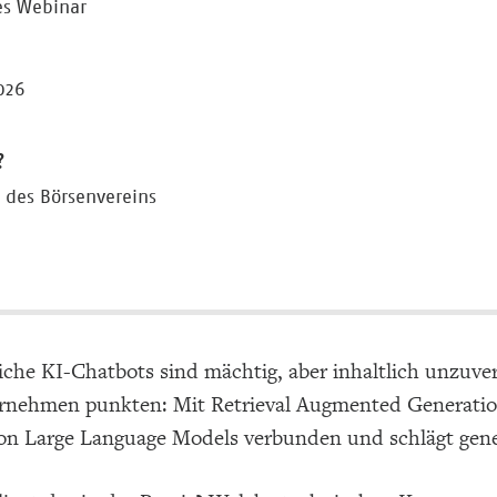
es Webinar
026
?
r des Börsenvereins
iche KI-Chatbots sind mächtig, aber inhaltlich unzuve
nehmen punkten: Mit Retrieval Augmented Generation 
von Large Language Models verbunden und schlägt gener