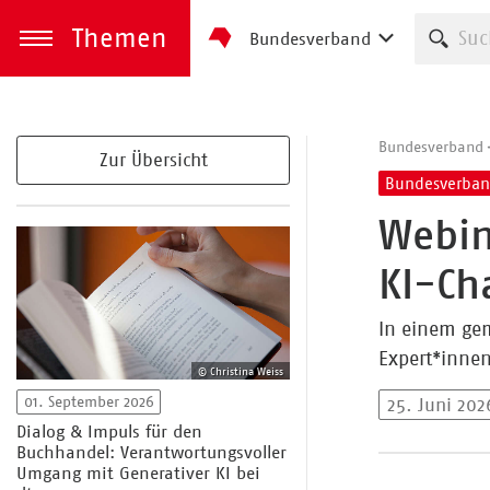
Themen
Such
Bundesverband
zum Inhalt springen
Menü öffnen
Bundesverband
Zur Übersicht
Bundesverba
Webin
KI-Ch
In einem gem
Expert*inne
© Christina Weiss
01. September 2026
25. Juni 202
Dialog & Impuls für den
Buchhandel: Verantwortungsvoller
Umgang mit Generativer KI bei