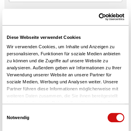
Name
*
Diese Webseite verwendet Cookies
Wir verwenden Cookies, um Inhalte und Anzeigen zu
E-Mail
*
personalisieren, Funktionen für soziale Medien anbieten
zu können und die Zugriffe auf unsere Website zu
analysieren. Außerdem geben wir Informationen zu Ihrer
Verwendung unserer Website an unsere Partner für
Telefonnummer
*
soziale Medien, Werbung und Analysen weiter. Unsere
Partner führen diese Informationen möglicherweise mit
weiteren Daten zusammen, die Sie ihnen bereitgestellt
haben oder die sie im Rahmen Ihrer Nutzung der Dienste
gesammelt haben.
Einwilligungsauswahl
Unternehmen / Hochschule
*
Weitere Informationen finden Sie in unserer
Notwendig
Datenschutzerklärung
und im
Impressum
.