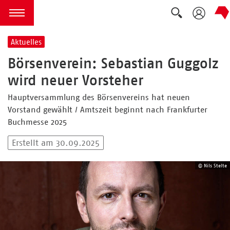
Suche ausk
zum Inhalt springen
Menü öffnen
Aktuelles
Börsenverein: Sebastian Guggolz
wird neuer Vorsteher
Hauptversammlung des Börsenvereins hat neuen
Vorstand gewählt / Amtszeit beginnt nach Frankfurter
Buchmesse 2025
Erstellt am 30.09.2025
© Nils Stelte