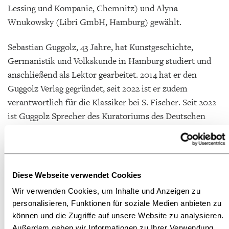
Lessing und Kompanie, Chemnitz) und Alyna
Wnukowsky (Libri GmbH, Hamburg) gewählt.
Sebastian Guggolz, 43 Jahre, hat Kunstgeschichte,
Germanistik und Volkskunde in Hamburg studiert und
anschließend als Lektor gearbeitet. 2014 hat er den
Guggolz Verlag gegründet, seit 2022 ist er zudem
verantwortlich für die Klassiker bei S. Fischer. Seit 2022
ist Guggolz Sprecher des Kuratoriums des Deutschen
Literaturfonds und hat diverse Jurytätigkeiten inne, vor
allem als Verantwortlicher für den Italo-Svevo-Preis. Mit
einer Berliner Grundschule verbindet ihn außerdem eine
langjährige Lesepatenschaft.
Diese Webseite verwendet Cookies
Wir verwenden Cookies, um Inhalte und Anzeigen zu
Der Vorstand des Börsenvereins besteht aus neun
personalisieren, Funktionen für soziale Medien anbieten zu
Mitgliedern. Fünf davon wurden heute von der
können und die Zugriffe auf unsere Website zu analysieren.
Hauptversammlung gewählt. Die Vorsitzenden der
Außerdem geben wir Informationen zu Ihrer Verwendung