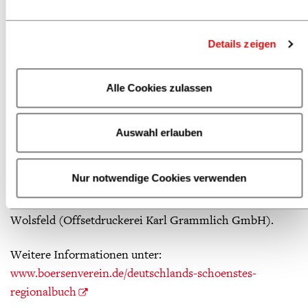
regionalen Bezug haben und durch ihre Gestaltung,
Bindung, Typografie und Gesamtkonzeption besonders
herausragen und gute Absatzzahlen im Buchhandel vor
Details zeigen
Ort versprechen.
Alle Cookies zulassen
Der Jury für Deutschlands schönstes Regionalbuch 2025
gehören an:
Auswahl erlauben
Dr. Matthias Grüb (8 grad verlag), Kristine Harthauer
(SWR Kultur Audio), Ernst Georg Kühle (kühle und
Nur notwendige Cookies verwenden
mozer / grafische entwerfer), Elena
Ratkowitz (Umstädter Bücherkiste), Anja
Wolsfeld (Offsetdruckerei Karl Grammlich GmbH).
Weitere Informationen unter:
www.boersenverein.de/deutschlands-schoenstes-
regionalbuch