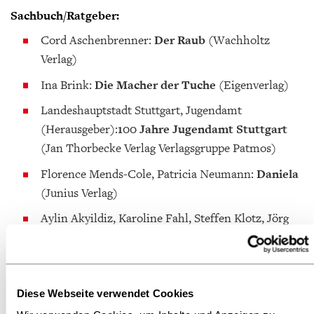
Sachbuch/Ratgeber:
Cord Aschenbrenner:
Der Raub
(Wachholtz
Verlag)
Ina Brink:
Die Macher der Tuche
(Eigenverlag)
Landeshauptstadt Stuttgart, Jugendamt
(Herausgeber):
100 Jahre Jugendamt Stuttgart
(Jan Thorbecke Verlag Verlagsgruppe Patmos)
Florence Mends-Cole, Patricia Neumann:
Daniela
(Junius Verlag)
Aylin Akyildiz, Karoline Fahl, Steffen Klotz, Jörg
Stollmann & Kristin Wellner
(Herausgeber)
Einrichten in der Normalität
(Berlin Universities
Publishing)
Diese Webseite verwendet Cookies