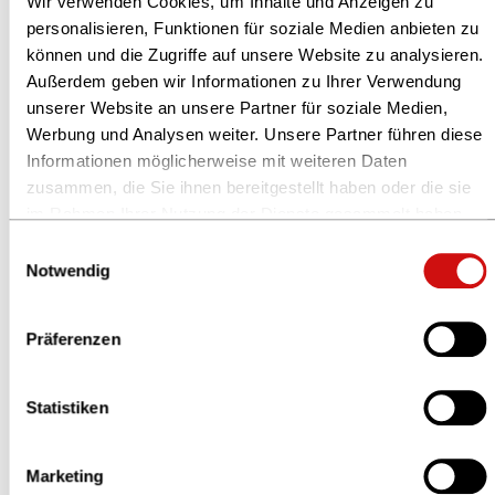
Touristische Entdeckung:
Wir verwenden Cookies, um Inhalte und Anzeigen zu
personalisieren, Funktionen für soziale Medien anbieten zu
Anna Fulton-Schwindack, Katharina Schwindack,
können und die Zugriffe auf unsere Website zu analysieren.
Anselm Schwindack:
The Quedlinburger
(Verlag
Außerdem geben wir Informationen zu Ihrer Verwendung
The Quedlinburger)
unserer Website an unsere Partner für soziale Medien,
Werbung und Analysen weiter. Unsere Partner führen diese
Christoph Gunsser:
Hugo Häring Preis
(Bund
Informationen möglicherweise mit weiteren Daten
Deutscher Architektinnen und Architekten)
zusammen, die Sie ihnen bereitgestellt haben oder die sie
Michael Kohler:
1000 Jahre Abtei Brauweiler
im Rahmen Ihrer Nutzung der Dienste gesammelt haben.
(Greven Verlag)
Weitere Informationen finden Sie in unserer
Einwilligungsauswahl
Datenschutzerklärung
und im
Impressum
.
Notwendig
Bernd Langmack:
Zollverein
(Verlag der
Buchhandlung Walther König)
Präferenzen
Lisa Vogel:
Unser buntes Leipzig
(ia verlag)
Statistiken
Mit dem Preis „Deutschlands schönstes Regionalbuch“
zeichnen der Börsenverein des Deutschen Buchhandels
und die Stiftung Buchkunst Bücher aus, die einen
Marketing