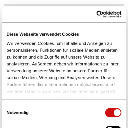
Diese Webseite verwendet Cookies
Wir verwenden Cookies, um Inhalte und Anzeigen zu
personalisieren, Funktionen für soziale Medien anbieten
zu können und die Zugriffe auf unsere Website zu
analysieren. Außerdem geben wir Informationen zu Ihrer
Politik
Verwendung unserer Website an unsere Partner für
Martin Schult
soziale Medien, Werbung und Analysen weiter. Unsere
Ressortleitung Friedenspreis des Deutschen Buchhandels
Partner führen diese Informationen möglicherweise mit
Telefon +49 30 28 00 783 44
weiteren Daten zusammen, die Sie ihnen bereitgestellt
Fax +49 30 28 00 783 50
haben oder die sie im Rahmen Ihrer Nutzung der Dienste
m.schult
@boev.de
gesammelt haben.
Einwilligungsauswahl
Weitere Informationen finden Sie in unserer
Notwendig
Datenschutzerklärung
und im
Impressum
.