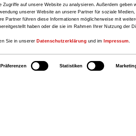
e Zugriffe auf unsere Website zu analysieren. Außerdem geben w
rwendung unserer Website an unsere Partner für soziale Medien
re Partner führen diese Informationen möglicherweise mit weite
ereitgestellt haben oder die sie im Rahmen Ihrer Nutzung der D
en Sie in unserer
Datenschutzerklärung
und im
Impressum
.
Präferenzen
Statistiken
Marketin
Hier finden S
Bereiche und Ansprechpersonen
Facebook
Insta
Kultur & Lesen
Markt & Daten
Veranstaltungen & Termine