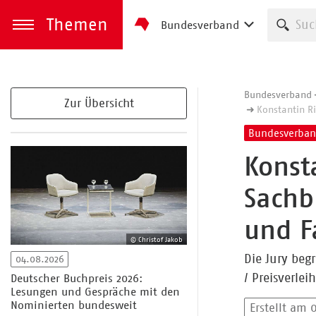
Themen
Such
Bundesverband
zum Inhalt springen
Menü öffnen
Bundesverband
Zur Übersicht
Konstantin Ri
Bundesverba
Konst
Sachb
und F
© Christof Jakob
Die Jury beg
04.08.2026
/ Preisverle
Deutscher Buchpreis 2026:
Lesungen und Gespräche mit den
Nominierten bundesweit
Erstellt am