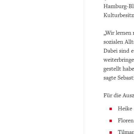
Hamburg-Bla
Kulturbesit
„Wir lernen
sozialen All
Dabei sind e
weiterbringe
gestellt ha
sagte Sebast
Für die Aus
Heike 
Floren
Tilma