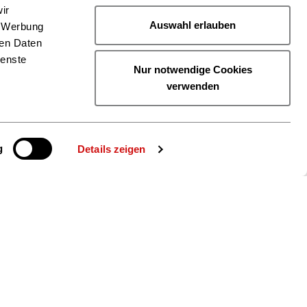
ir
Auswahl erlauben
, Werbung
ren Daten
ienste
Nur notwendige Cookies
verwenden
g
Details zeigen
ie uns auch
gram
YouTube
LinkedIn