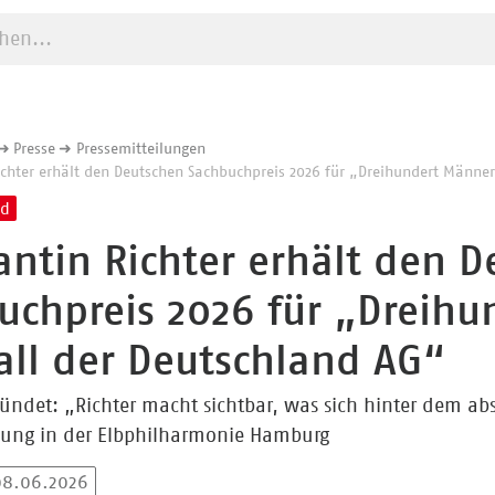
e starten
Presse
Pressemitteilungen
chter erhält den Deutschen Sachbuchpreis 2026 für „Dreihundert Männer
nd
antin Richter erhält den 
uchpreis 2026 für „Dreihu
all der Deutschland AG“
ründet: „Richter macht sichtbar, was sich hinter dem abs
ihung in der Elbphilharmonie Hamburg
 08.06.2026