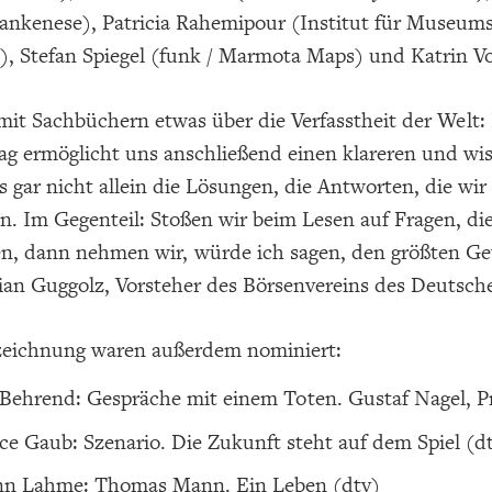
nkenese), Patricia Rahemipour (Institut für Museumsf
z), Stefan Spiegel (funk / Marmota Maps) und Katrin 
 mit Sachbüchern etwas über die Verfasstheit der Welt
tag ermöglicht uns anschließend einen klareren und wis
s gar nicht allein die Lösungen, die Antworten, die wi
n. Im Gegenteil: Stoßen wir beim Lesen auf Fragen, die 
ben, dann nehmen wir, würde ich sagen, den größten G
ian Guggolz, Vorsteher des Börsenvereins des Deutsch
zeichnung waren außerdem nominiert:
Behrend: Gespräche mit einem Toten. Gustaf Nagel, P
ce Gaub: Szenario. Die Zukunft steht auf dem Spiel (d
nn Lahme: Thomas Mann. Ein Leben (dtv)