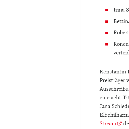
Irina 
Bettin
Robert
Ronen 
vertei
Konstantin R
Preisträger 
Ausschreibun
eine acht T
Jana Schied
Elbphilharm
Stream
der