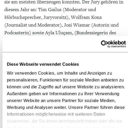
sie am meisten überzeugen konnten. Der Jury gehören in
diesem Jahr an: Tim Gailus (Moderator und
Hörbuchsprecher, Juryvorsitz), Wolfram Kons
(Journalist und Moderator), Josi Wismar (Autorin und
Podcasterin) sowie Ayla Uluçam, (Bundessiegerin des
Vorlesewettbewerbs 2025). Als Special Guest ist Rapper
Eko Fresh dabei. Moderiert wird der Finaltag von Simón
Albers.
Diese Webseite verwendet Cookies
Der Vorlesewettbewerb: Wichtige Aktion zur
Wir verwenden Cookies, um Inhalte und Anzeigen zu
Leseförderung
personalisieren, Funktionen für soziale Medien anbieten zu
können und die Zugriffe auf unsere Website zu analysieren.
Am 67. Vorlesewettbewerb beteiligten sich bundesweit
Außerdem geben wir Informationen zu Ihrer Verwendung
erneut über 550.000 Schüler*innen aus rund 25.000
unserer Website an unsere Partner für soziale Medien,
sechsten Klassen von etwa 7.200 Schulen. Der Weg der
Werbung und Analysen weiter. Unsere Partner führen diese
Informationen möglicherweise mit weiteren Daten
Finalist*innen führte von den Schulentscheiden über
zusammen, die Sie ihnen bereitgestellt haben oder die sie
Stadt-/Kreis-, Bezirks- und Länderebene bis zum
im Rahmen Ihrer Nutzung der Dienste gesammelt haben.