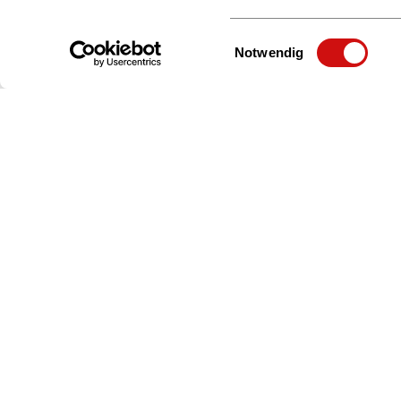
Einwilligungsauswahl
Notwendig
Zur Startseite
Über uns
Beratung & Service
Interessengruppen
Politik & Positionen
Bildung & Karriere
Presse
Netiquette
Informati