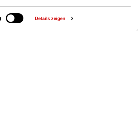
g
Details zeigen
ie uns auch
gram
YouTube
LinkedIn
© Börsenverein des Deutschen Buchhandels e. V.