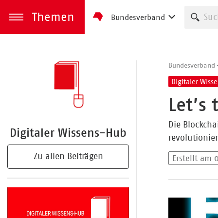
Themen
Such
Bundesverband
zum Inhalt springen
Menü öffnen
Bundesverband
Digitaler Wiss
Let’s
Die Blockcha
Digitaler Wissens-Hub
revolutionie
Zu allen Beiträgen
Erstellt am 