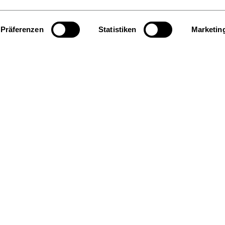
Präferenzen
Statistiken
Marketin
Hier finden S
Bereiche und Ansprechpersonen
Facebook
Insta
Kultur & Lesen
Markt & Daten
Veranstaltungen & Termine
Mitglied werden
Anfahrt & Kontakt
on in English
Impressum
Datenschutz
Jobs
RSS