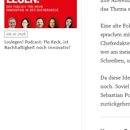
ihre Anwend
das Thema e
Eine alte F
sprachen mit
08.07.2026
Loslegen! Podcast: Flo Keck, ist
Chefredakt
Nachhaltigkeit noch innovativ?
wer am meis
Schreiben, 
Da diese Ide
noch. Soviel
Sebastian Po
zurückgehen