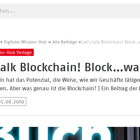
e starten
Digitaler Wissens-Hub
Alle Beiträge
Let’s talk Blockchain! Block
ens-Hub Verlage
 talk Blockchain! Block…wa
in hat das Potenzial, die Weise, wie wir Geschäfte täti
ren. Aber was genau ist die Blockchain? | Ein Beitrag der
05.06.2019