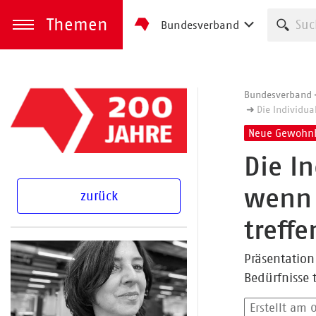
Themen
Such
Bundesverband
zum Inhalt springen
Menü öffnen
Bundesverband
Die Individua
Neue Gewohnh
Die I
wenn 
zurück
treffe
Präsentation
Bedürfnisse 
Erstellt am 