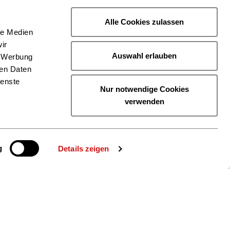
Alle Cookies zulassen
le Medien
ir
Auswahl erlauben
, Werbung
ren Daten
ienste
Nur notwendige Cookies
verwenden
g
Details zeigen
ie uns auch
gram
YouTube
LinkedIn