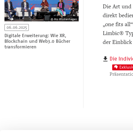
Die Art und 
direkt bedie
© Mo Wüstenhagen
„one fits al
06.06.2025
Limbic® Type
Digitale Erweiterung: Wie XR,
Blockchain und Web3.0 Bücher
der Einblick
transformieren
Die Indiv
Exklusi
Präsentati