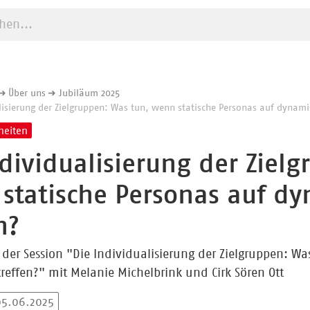
e starten
Über uns
Jubiläum 2025
lisierung der Zielgruppen: Was tun, wenn statische Personas auf dynami
eiten
ndividualisierung der Ziel
statische Personas auf dy
n?
 der Session "Die Individualisierung der Zielgruppen: W
treffen?" mit Melanie Michelbrink und Cirk Sören Ott
05.06.2025