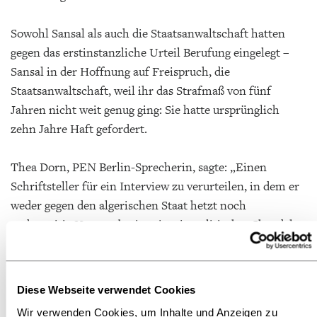
Sowohl Sansal als auch die Staatsanwaltschaft hatten
gegen das erstinstanzliche Urteil Berufung eingelegt –
Sansal in der Hoffnung auf Freispruch, die
Staatsanwaltschaft, weil ihr das Strafmaß von fünf
Jahren nicht weit genug ging: Sie hatte ursprünglich
zehn Jahre Haft gefordert.
Thea Dorn, PEN Berlin-Sprecherin, sagte: „Einen
Schriftsteller für ein Interview zu verurteilen, in dem er
weder gegen den algerischen Staat hetzt noch
anderweitig Hass verbreitet, ist ein politischer Skandal.
Wer so mit kritischen Stimmen umgeht, hat kein
Interesse an Rechtsstaatlichkeit. Boualem Sansal gehört
nicht ins Gefängnis, sondern verdient den ordre du
Diese Webseite verwendet Cookies
Mérite national.”
Wir verwenden Cookies, um Inhalte und Anzeigen zu