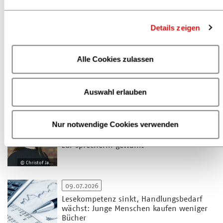
Zur Übersicht
Details zeigen
Alle Cookies zulassen
04.08.2026
Deutscher Buchpreis 2026: Lesungen und
Gespräche mit den Nominierten
bundesweit
Auswahl erlauben
© Christof Jakob
20.07.2026
Nur notwendige Cookies verwenden
Zukunftsparlament 2026: Jennifer Görges
zur Sprecherin gewählt
© Christof Jakob
09.07.2026
Lesekompetenz sinkt, Handlungsbedarf
wächst: Junge Menschen kaufen weniger
Bücher