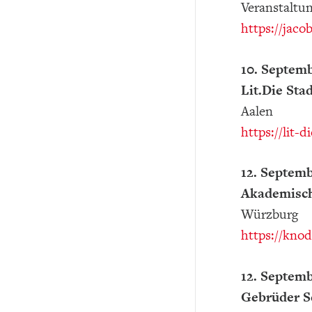
Veranstaltun
https://jac
10. Septemb
Lit.Die St
Aalen
https://lit
12. Septemb
Akademisch
Würzburg
https://kno
12. Septemb
Gebrüder S