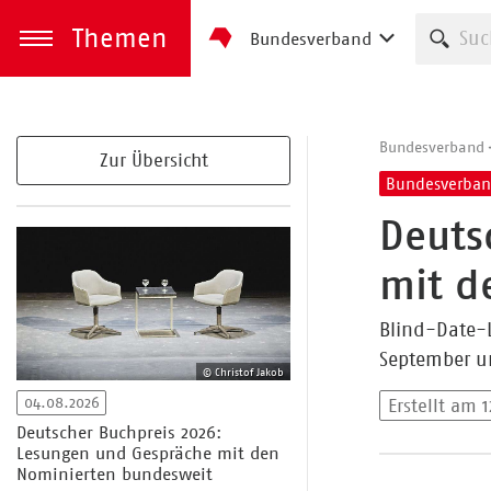
Themen
Such
Bundesverband
zum Inhalt springen
Menü öffnen
Bundesverband
Zur Übersicht
Bundesverba
Deuts
mit d
Blind-Date-L
September un
© Christof Jakob
04.08.2026
Erstellt am 
Deutscher Buchpreis 2026:
Lesungen und Gespräche mit den
Nominierten bundesweit