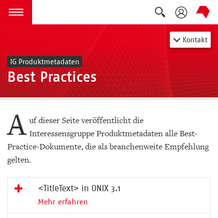
Suche auskla
zum Inhalt springen
Menü öffnen
Kontakt
IG Produktmetadaten
Best Practices
A
uf dieser Seite veröffentlicht die
Interessensgruppe Produktmetadaten alle Best-
Practice-Dokumente, die als branchenweite Empfehlung
gelten.
<TitleText> in ONIX 3.1
Mehr erfahren