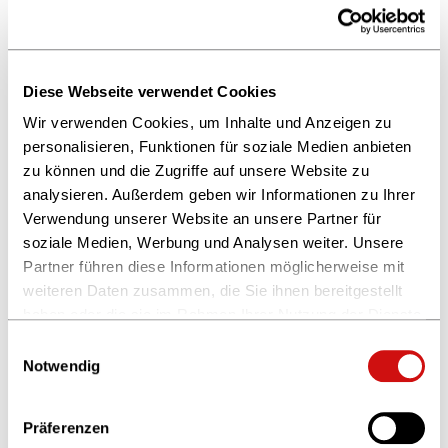
Open Access-Titel in ONIX 3.0
Mehr erfahren
Preise im ONIX
Diese Webseite verwendet Cookies
Mehr erfahren
Wir verwenden Cookies, um Inhalte und Anzeigen zu
personalisieren, Funktionen für soziale Medien anbieten
Aktionspakete und Werbemittel für
zu können und die Zugriffe auf unsere Website zu
den Handel (B2B)
analysieren. Außerdem geben wir Informationen zu Ihrer
Mehr erfahren
Verwendung unserer Website an unsere Partner für
soziale Medien, Werbung und Analysen weiter. Unsere
Einteilige und mehrteilige Produkte
Partner führen diese Informationen möglicherweise mit
Mehr erfahren
weiteren Daten zusammen, die Sie ihnen bereitgestellt
haben oder die sie im Rahmen Ihrer Nutzung der Dienste
Verpackungseinheiten /
gesammelt haben.
Einwilligungsauswahl
Verkaufseinheiten (VE)
Weitere Informationen finden Sie in unserer
Notwendig
Datenschutzerklärung
und im
Impressum
.
Mehr erfahren
Präferenzen
Erscheinungstermine und