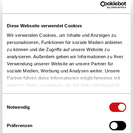
Versandkosten zu unterscheiden, die beim Versand der
Bücher an den Endkunden entstehen. Diese werden in
aller Regel – zulässigerweise – dem Endkunden in
Diese Webseite verwendet Cookies
Rechnung gestellt. Allerdings darf der Buchhändler diese
Wir verwenden Cookies, um Inhalte und Anzeigen zu
Kosten übernehmen (»versandkostenfreie Lieferung«),
personalisieren, Funktionen für soziale Medien anbieten
ohne gegen das BuchPrG zu verstoßen (§ 7 Abs. 4 Ziff. 4).
zu können und die Zugriffe auf unsere Website zu
Versandkosten
analysieren. Außerdem geben wir Informationen zu Ihrer
Verwendung unserer Website an unsere Partner für
soziale Medien, Werbung und Analysen weiter. Unsere
Zur Übersicht
Partner führen diese Informationen möglicherweise mit
weiteren Daten zusammen, die Sie ihnen bereitgestellt
haben oder die sie im Rahmen Ihrer Nutzung der Dienste
gesammelt haben.
Einwilligungsauswahl
Weitere Informationen finden Sie in unserer
Notwendig
Datenschutzerklärung
und im
Impressum
.
Präferenzen