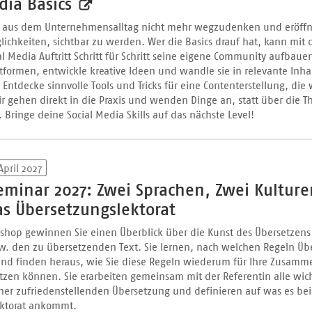
dia Basics
st aus dem Unternehmensalltag nicht mehr wegzudenken und eröffn
ichkeiten, sichtbar zu werden. Wer die Basics drauf hat, kann mit
l Media Auftritt Schritt für Schritt seine eigene Community aufbaue
formen, entwickle kreative Ideen und wandle sie in relevante Inhal
Entdecke sinnvolle Tools und Tricks für eine Contenterstellung, die 
ir gehen direkt in die Praxis und wenden Dinge an, statt über die T
 Bringe deine Social Media Skills auf das nächste Level!
 April 2027
minar 2027: Zwei Sprachen, Zwei Kulture
as Übersetzungslektorat
shop gewinnen Sie einen Überblick über die Kunst des Übersetzens
w. den zu übersetzenden Text. Sie lernen, nach welchen Regeln Übe
 und finden heraus, wie Sie diese Regeln wiederum für Ihre Zusamm
utzen können. Sie erarbeiten gemeinsam mit der Referentin alle wic
iner zufriedenstellenden Übersetzung und definieren auf was es be
ektorat ankommt.