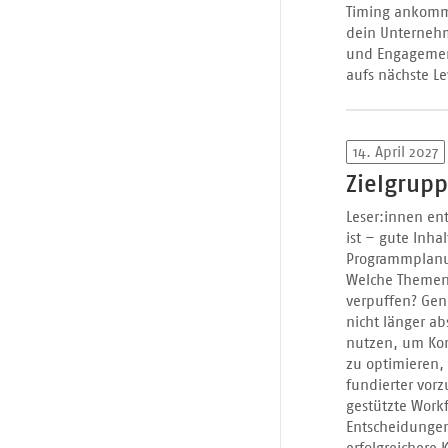
Timing ankommt
dein Unternehm
und Engagement,
aufs nächste Le
14. April 2027
Zielgrup
Leser:innen ent
ist – gute Inha
Programmplanun
Welche Themen 
verpuffen? Gen
nicht länger ab
nutzen, um Kon
zu optimieren
fundierter vor
gestützte Workf
Entscheidungen,
erfolgreichere 