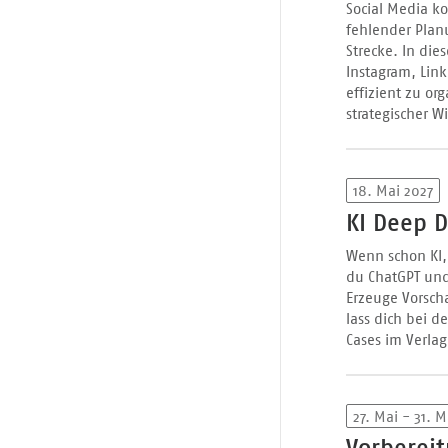
Social Media ko
fehlender Planu
Strecke. In die
Instagram, Link
effizient zu or
strategischer W
18. Mai 2027
KI Deep D
Wenn schon KI,
du ChatGPT und 
Erzeuge Vorsch
lass dich bei 
Cases im Verla
27. Mai - 31. M