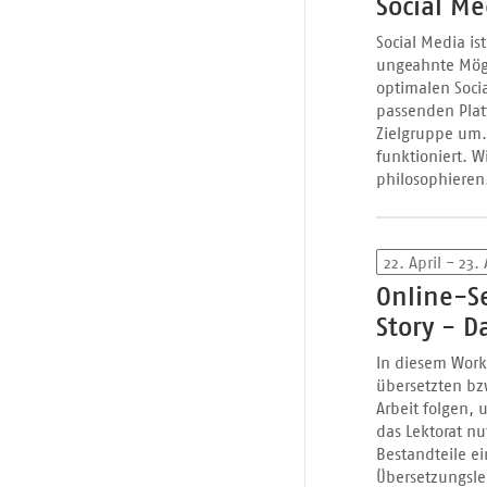
Social Me
Social Media i
ungeahnte Mögl
optimalen Socia
passenden Platt
Zielgruppe um. 
funktioniert. W
philosophieren.
22. April - 23.
Online-Se
Story - D
In diesem Work
übersetzten bz
Arbeit folgen,
das Lektorat n
Bestandteile e
Übersetzungsl