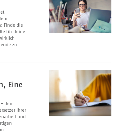
et
 dem
n: Finde die
te für deine
wirklich
heorie zu
n, Eine
 - den
rsetzer ihrer
enarbeit und
htigen
im