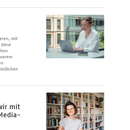
ieren, mit
 diese
chen
unserem
en
hiedlichen
wir mit
-Media-