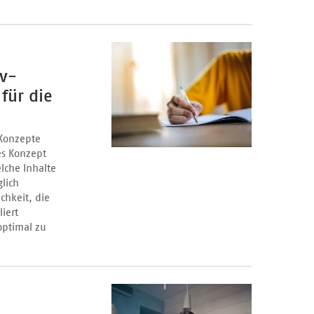
iv-
für die
 Konzepte
es Konzept
lche Inhalte
lich
chkeit, die
iert
optimal zu