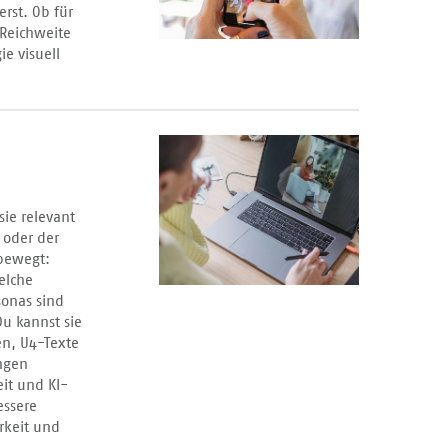
rst. Ob für
 Reichweite
e visuell
sie relevant
 oder der
 bewegt:
elche
sonas sind
Du kannst sie
en, U4-Texte
ngen
it und KI-
essere
rkeit und