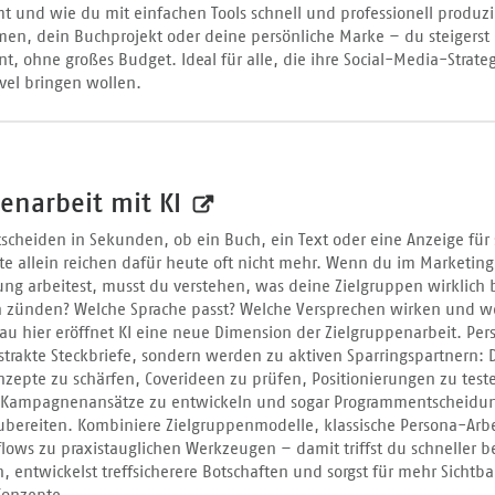
 und wie du mit einfachen Tools schnell und professionell produzie
en, dein Buchprojekt oder deine persönliche Marke – du steigerst
 ohne großes Budget. Ideal für alle, die ihre Social-Media-Strategi
vel bringen wollen.
penarbeit mit KI
scheiden in Sekunden, ob ein Buch, ein Text oder eine Anzeige für 
lte allein reichen dafür heute oft nicht mehr. Wenn du im Marketing
g arbeitest, musst du verstehen, was deine Zielgruppen wirklich
zünden? Welche Sprache passt? Welche Versprechen wirken und w
au hier eröffnet KI eine neue Dimension der Zielgruppenarbeit. Per
strakte Steckbriefe, sondern werden zu aktiven Sparringspartnern: 
zepte zu schärfen, Coverideen zu prüfen, Positionierungen zu test
, Kampagnenansätze zu entwickeln und sogar Programmentscheidu
zubereiten. Kombiniere Zielgruppenmodelle, klassische Persona-Arbe
lows zu praxistauglichen Werkzeugen – damit triffst du schneller b
 entwickelst treffsicherere Botschaften und sorgst für mehr Sichtba
Konzepte.