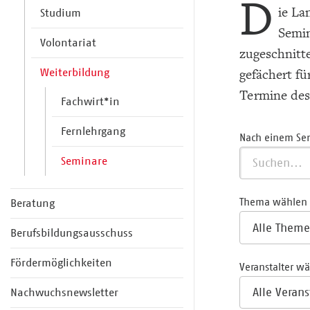
D
ie La
Studium
Semin
Volontariat
zugeschnitt
Weiterbildung
gefächert f
Termine de
Fachwirt*in
Fernlehrgang
Nach einem Se
Seminare
Thema wählen
Beratung
Berufsbildungsausschuss
Fördermöglichkeiten
Veranstalter w
Nachwuchsnewsletter