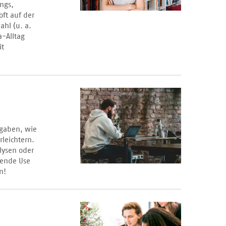
ings,
oft auf der
ahl (u. a.
a-Alltag
it
fgaben, wie
rleichtern.
lysen oder
dende Use
n!