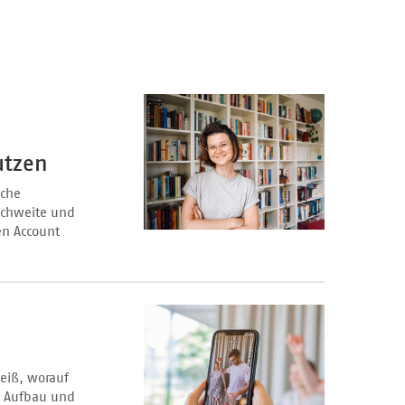
utzen
lche
ichweite und
en Account
weiß, worauf
ei Aufbau und