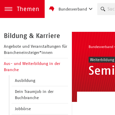
Themen
Such
Bundesverband
zum Inhalt springen
Menü öffnen
Bildung & Karriere
Angebote und Veranstaltungen für
Bundesverband
Brancheneinsteiger*innen
Weiterbildung
Aus- und Weiterbildung in der
Semi
Branche
Ausbildung
Dein Traumjob in der
Buchbranche
Jobbörse