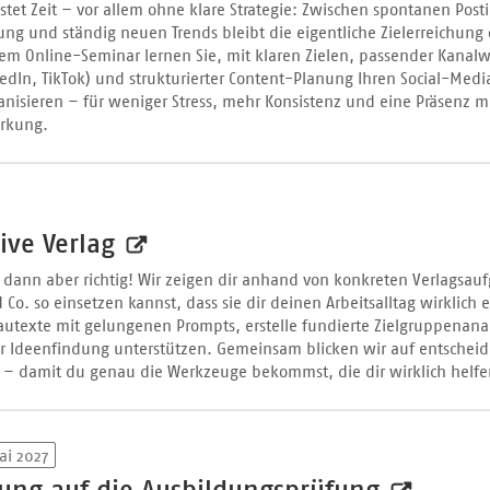
stet Zeit – vor allem ohne klare Strategie: Zwischen spontanen Post
ng und ständig neuen Trends bleibt die eigentliche Zielerreichung 
sem Online-Seminar lernen Sie, mit klaren Zielen, passender Kanalw
edIn, TikTok) und strukturierter Content-Planung Ihren Social-Medi
ganisieren – für weniger Stress, mehr Konsistenz und eine Präsenz m
irkung.
ive Verlag
 dann aber richtig! Wir zeigen dir anhand von konkreten Verlagsau
Co. so einsetzen kannst, dass sie dir deinen Arbeitsalltag wirklich e
autexte mit gelungenen Prompts, erstelle fundierte Zielgruppenana
der Ideenfindung unterstützen. Gemeinsam blicken wir auf entschei
g – damit du genau die Werkzeuge bekommst, die dir wirklich helfe
ai 2027