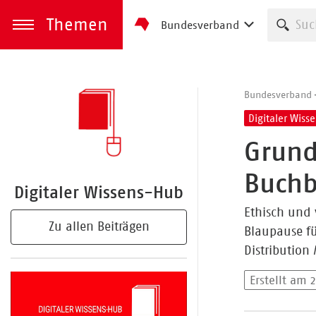
Themen
Such
Bundesverband
zum Inhalt springen
Menü öffnen
Bundesverband
Digitaler Wiss
Grund
Buchb
Digitaler Wissens-Hub
Ethisch und 
Zu allen Beiträgen
Blaupause für
Distribution /
Erstellt am 