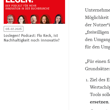
Unternehmen
Möglichkeit
der Nutzer*
08.07.2026
„freiwillige
Loslegen! Podcast: Flo Keck, ist
den Umgang 
Nachhaltigkeit noch innovativ?
für den Umga
„Für einen 
Grundsätze:
Ziel des 
Wertschöp
Tools sol
ersetzen
.