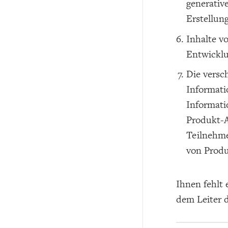
generativ
Erstellun
Inhalte v
Entwickl
Die versc
Informati
Informati
Produkt-A
Teilnehme
von Produ
Ihnen fehlt 
dem Leiter d