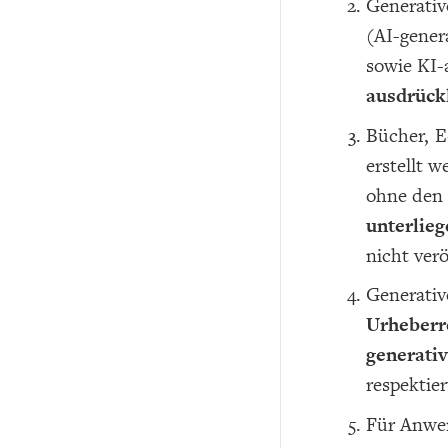
Generativ
(AI-genera
sowie KI-
ausdrück
Bücher, E
erstellt 
ohne den 
unterlieg
nicht verö
Generativ
Urheberre
generati
respektier
Für Anwe