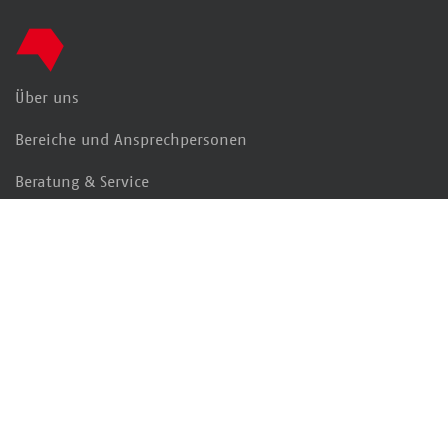
Zur Startseite
Über uns
Bereiche und Ansprechpersonen
Beratung & Service
Kultur & Lesen
Interessengruppen
Markt & Daten
Politik & Positionen
Veranstaltungen & Termine
Bildung & Karriere