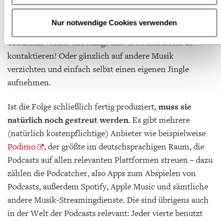
Urheberrecht bei fremder Musik und Sounds
. Für
gewöhnlich gilt, dass man bis zu 15 Sekunden eines
Nur notwendige Cookies verwenden
Musikstücks im eigenen Podcast verwenden darf.
Trotzdem vorher unbedingt eine*n Rechtberater*in
kontaktieren! Oder gänzlich auf andere Musik
verzichten und einfach selbst einen eigenen Jingle
aufnehmen.
Ist die Folge schließlich fertig produziert,
muss sie
natürlich noch gestreut werden
. Es gibt mehrere
(natürlich kostenpflichtige) Anbieter wie beispielweise
Podimo
, der größte im deutschsprachigen Raum, die
Podcasts auf allen relevanten Plattformen streuen – dazu
zählen die Podcatcher, also Apps zum Abspielen von
Podcasts, außerdem Spotify, Apple Music und sämtliche
andere Musik-Streamingdienste. Die sind übrigens auch
in der Welt der Podcasts relevant: Jeder vierte benutzt