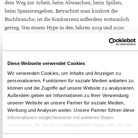
dem Weg zur Arbeit, beim Abwaschen, beim Spülen,
beim Spazierengehen. Betrachtet man konkret die
Buchbranche, ist die Konkurrenz außerdem erstaunlich
gering. Von einem Hype in den Jahren 2019 und 2020
abgesehen, gibt es wenige Verlage, die heute noch
Podcasts haben, namentlich sind das zum Beispiel
Hanser Rauschen und Long Story Short von Penguin
Random House. Die meisten deutschsprachigen Buch-
Diese Webseite verwendet Cookies
Podcasts werden von Blogger*innen betrieben, auch die
Wir verwenden Cookies, um Inhalte und Anzeigen zu
FAZ hat einen erfolgreichen Podcast, der seit 2019
personalisieren, Funktionen für soziale Medien anbieten zu
wöchentlich bespielt wird.
können und die Zugriffe auf unsere Website zu analysieren.
Außerdem geben wir Informationen zu Ihrer Verwendung
Die
Konkurrenz ist
auf Verlags- und
unserer Website an unsere Partner für soziale Medien,
Buchhandlungsebene aber entsprechend
gering
. Wenn
Werbung und Analysen weiter. Unsere Partner führen diese
man zudem nicht nur simpel verlagseigene Bücher
Informationen möglicherweise mit weiteren Daten
zusammen, die Sie ihnen bereitgestellt haben oder die sie
bewirbt, sondern beispielweise Autor*innen interviewt
im Rahmen Ihrer Nutzung der Dienste gesammelt haben.
oder Einblicke hinter die Kulissen eines Verlags liefert,