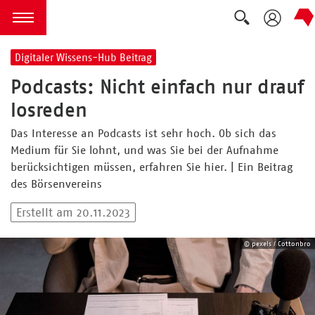
Suche ausk
zum Inhalt springen
Menü öffnen
Digitaler Wissens-Hub Beitrag
Podcasts: Nicht einfach nur drauf
losreden
Das Interesse an Podcasts ist sehr hoch. Ob sich das
Medium für Sie lohnt, und was Sie bei der Aufnahme
berücksichtigen müssen, erfahren Sie hier. | Ein Beitrag
des Börsenvereins
Erstellt am 20.11.2023
© pexels / Cottonbro