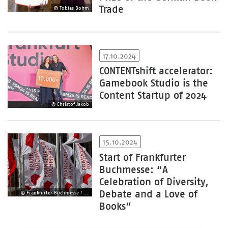
Trade
© Tobias Bohm
17.10.2024
CONTENTshift accelerator:
Gamebook Studio is the
Content Startup of 2024
© Christof Jakob
15.10.2024
Start of Frankfurter
Buchmesse: “A
Celebration of Diversity,
Debate and a Love of
© Frankfurter Buchmesse / Fernando Baptista
Books”