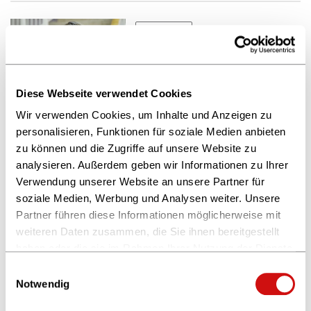
14.10.2024
Hefter receives the
German Book Prize 2024
for “Hey guten Morgen,
Diese Webseite verwendet Cookies
wie geht es dir?” (“Hey
© Christof Jakob
Wir verwenden Cookies, um Inhalte und Anzeigen zu
Good Morning, How Are
personalisieren, Funktionen für soziale Medien anbieten
You?)
zu können und die Zugriffe auf unsere Website zu
analysieren. Außerdem geben wir Informationen zu Ihrer
Verwendung unserer Website an unsere Partner für
08.10.2024
soziale Medien, Werbung und Analysen weiter. Unsere
German Book Prize 2024:
Partner führen diese Informationen möglicherweise mit
discover the shortlist –
weiteren Daten zusammen, die Sie ihnen bereitgestellt
experience the award
haben oder die sie im Rahmen Ihrer Nutzung der Dienste
ceremony
gesammelt haben.
© vntr.media
Einwilligungsauswahl
Weitere Informationen finden Sie in unserer
Notwendig
Datenschutzerklärung
und im
Impressum
.