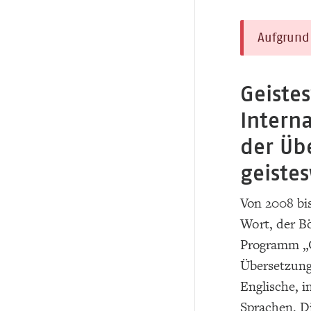
Aufgrund 
Geiste
Interna
der Üb
geiste
Von 2008 bis
Wort, der B
Programm „G
Übersetzung 
Englische, i
Sprachen. Di