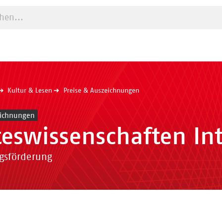
e starten
Kultur & Lesen
Preise & Auszeichnungen
eichnungen
teswissenschaften In
gsförderung