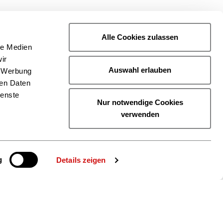
Alle Cookies zulassen
le Medien
ir
Auswahl erlauben
, Werbung
ren Daten
ienste
Nur notwendige Cookies
verwenden
g
Details zeigen
ie uns auch
gram
YouTube
LinkedIn