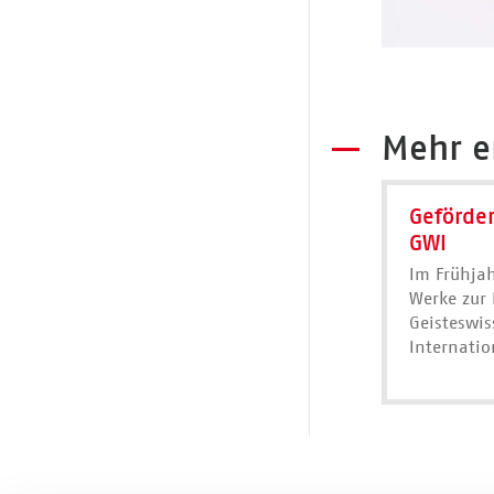
Mehr e
Geförder
GWI
Im Frühjah
Werke zur 
Geisteswis
Internatio