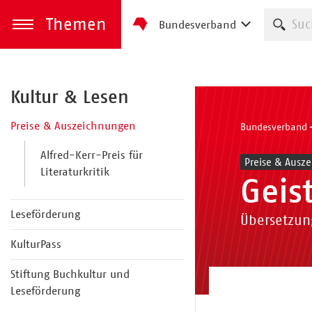
Themen
Such
Bundesverband
zum Inhalt springen
Menü öffnen
Kultur & Lesen
Preise & Auszeichnungen
Bundesverband
Alfred-Kerr-Preis für
Preise & Ausz
Literaturkritik
Geis
Leseförderung
Übersetzun
KulturPass
Stiftung Buchkultur und
Leseförderung