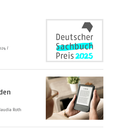
024 /
nden
laudia Roth