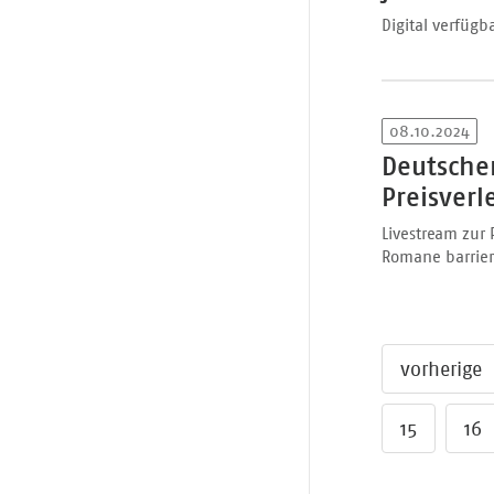
Digital verfügb
08.10.2024
Deutscher
Preisverl
Livestream zur
Romane barrier
vorherige
15
16