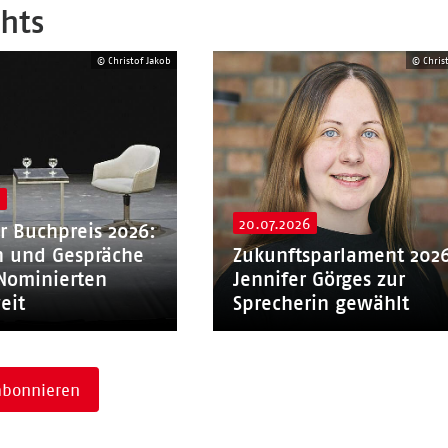
hts
© Christof Jakob
© Chris
6
20.07.2026
r Buchpreis 2026:
 und Gespräche
Zukunftsparlament 202
Nominierten
Jennifer Görges zur
eit
Sprecherin gewählt
abonnieren