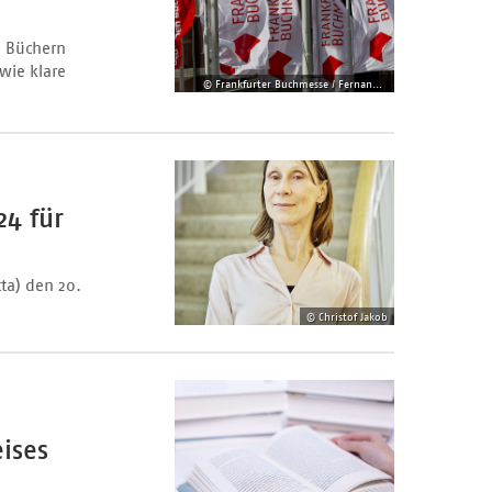
h Büchern
wie klare
© Frankfurter Buchmesse / Fernando Baptista
24 für
ta) den 20.
© Christof Jakob
ises