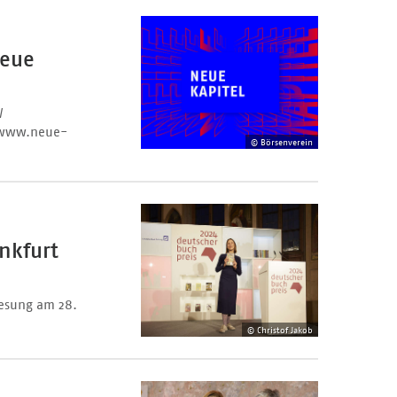
neue
/
er www.neue-
© Börsenverein
nkfurt
Lesung am 28.
© Christof Jakob