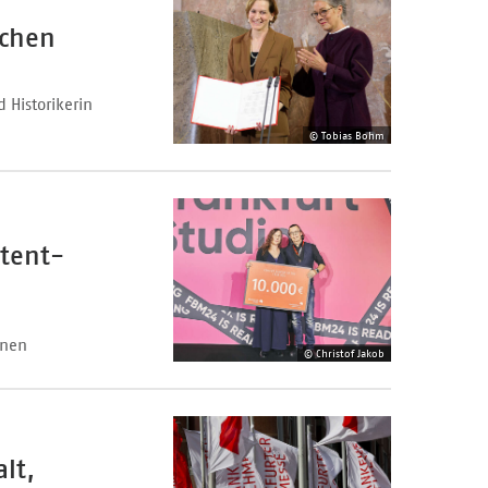
schen
d Historikerin
© Tobias Bohm
ntent-
nnen
© Christof Jakob
lt,