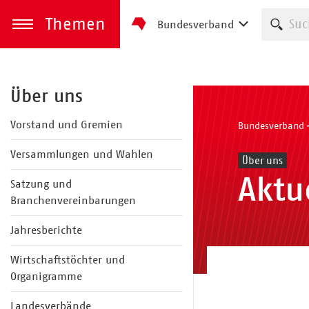
Themen
Such
Bundesverband
zum Inhalt springen
Menü öffnen
Über uns
Vorstand und Gremien
Bundesverband
Versammlungen und Wahlen
Über uns
Aktu
Satzung und
Branchenvereinbarungen
Jahresberichte
Wirtschaftstöchter und
Organigramme
Landesverbände