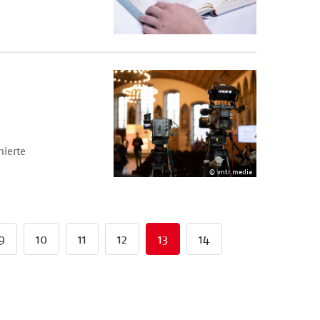
nierte
© vntr.media
9
10
11
12
13
14