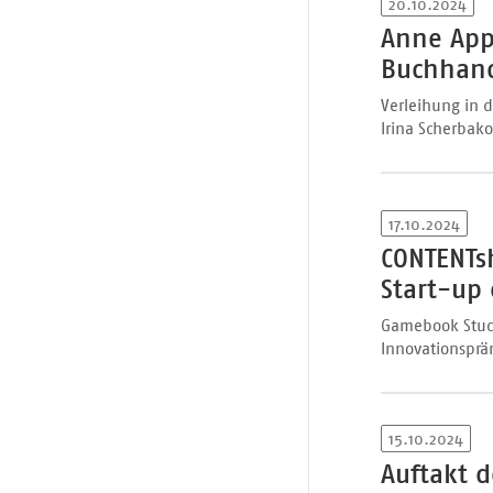
20.10.2024
Anne App
Buchhand
Verleihung in d
Irina Scherbak
17.10.2024
CONTENTsh
Start-up 
Gamebook Studio
Innovationspräm
15.10.2024
Auftakt d