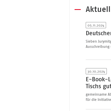
Aktuel
05.11.2024
Deutscher
Sieben Jurymitg
Ausschreibung
30.10.2024
E-Book-L
Tischs g
gemeinsame Abs
für die Initiativ