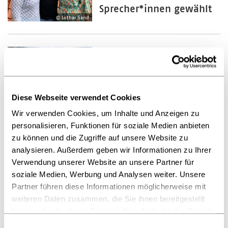
Sprecher*innen gewählt
© Lothar Sand
02.09.2025
Friedenspreis des
Deutschen Buchhandels
2025: Katja Petrowskaja
Diese Webseite verwendet Cookies
hält Laudatio auf Karl
© Sasha Andrusyk
Wir verwenden Cookies, um Inhalte und Anzeigen zu
Schlögel
personalisieren, Funktionen für soziale Medien anbieten
zu können und die Zugriffe auf unsere Website zu
analysieren. Außerdem geben wir Informationen zu Ihrer
Verwendung unserer Website an unsere Partner für
21.08.2025
soziale Medien, Werbung und Analysen weiter. Unsere
Deutscher Buchpreis
Partner führen diese Informationen möglicherweise mit
2025: Leseproben zu
weiteren Daten zusammen, die Sie ihnen bereitgestellt
nominierten Titeln im
haben oder die sie im Rahmen Ihrer Nutzung der Dienste
Buchhandel erhältlich
gesammelt haben.
Einwilligungsauswahl