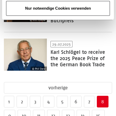
Deutsche Bank Stiftung
präsentiert nominierten
Nur notwendige Cookies verwenden
Roman für den Deutschen
Buchpreis
© vntr.media
29.07.2025
Karl Schlögel to receive
the 2025 Peace Prize of
the German Book Trade
© Phil Dera
vorherige
1
2
3
4
5
6
7
8
9
10
11
12
13
14
15