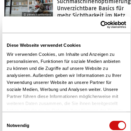
Suchmaschinenoptimierung
Unverzichtbare Basics für
mehr Sichtbarkeit im Netz
© pexels / cottonbro
23.04.2025
Diese Webseite verwendet Cookies
Content-Systeme im
Wir verwenden Cookies, um Inhalte und Anzeigen zu
Fokus: Software-
personalisieren, Funktionen für soziale Medien anbieten
Lösungen für die
zu können und die Zugriffe auf unsere Website zu
Verwaltung von Inhalten
© pexels / Andrea Piacquadio
analysieren. Außerdem geben wir Informationen zu Ihrer
Verwendung unserer Website an unsere Partner für
soziale Medien, Werbung und Analysen weiter. Unsere
Partner führen diese Informationen möglicherweise mit
21.04.2025
weiteren Daten zusammen, die Sie ihnen bereitgestellt
Newsletter: Rückkehr des
haben oder die sie im Rahmen Ihrer Nutzung der Dienste
Klassikers
gesammelt haben.
Einwilligungsauswahl
Weitere Informationen finden Sie in unserer
Notwendig
© pexels / Vlada Karpovich