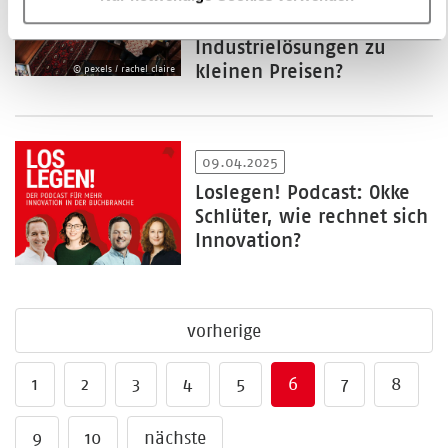
Service (SaaS)? Bietet SaaS
Industrielösungen zu
kleinen Preisen?
© pexels / rachel claire
09.04.2025
Loslegen! Podcast: Okke
Schlüter, wie rechnet sich
Innovation?
vorherige
1
2
3
4
5
6
7
8
9
10
nächste